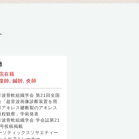
ト
徹
院在籍
師, 鍼師, 灸師
波骨軟組織学会 第21回全国
会「超音波画像診断装置を用
鮮アキレス腱断裂のアキレス
過程観察」学術発表
波骨軟組織学会 学会誌第21
1号投稿掲載
オーソティックスソサエティー
フットケアトレーナー