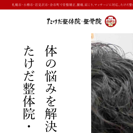
札幌市・小樽市・岩見沢市・余市町で骨盤矯正,腰痛,肩こり,マッサージに対応、たけだ整