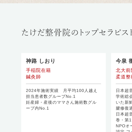
たけだ整骨院のトップセラピス
神路 しおり
今泉 
手稲院在籍
北大前
鍼灸師
柔道整復
2024年施術実績 月平均100人越え
日本超音
担当患者数グループNo.1
学術総
妊産婦・産後のママさん施術数グル
いた新
ープ内No.1
腱修復
日本超音
巻・第
NPO
認定 